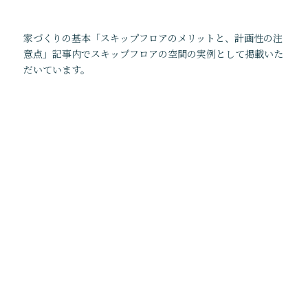
プロフィール
受賞等
家づくりの基本「スキップフロアのメリットと、計画性の注
News
Flow
意点」記事内でスキップフロアの空間の実例として掲載いた
最新情報
おしごとの内容と流れ
だいています。
医療施設を考える
住まいを考える
Photolog
建築視察
現場進行状況
イベント情報
ブログ
お知らせ
掲載情報
Media
Q & A
メディア掲載情報
よくあるご質問
書籍
ウェブサイト
その他