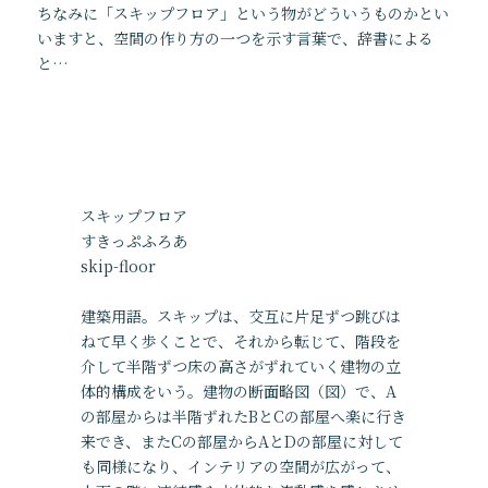
ちなみに「スキップフロア」という物がどういうものかとい
Facebook
サイトマップ
いますと、空間の作り方の一つを示す言葉で、辞書による
Twitter
プライバシーポリシー
と…
Instagram
〒001-0925 北海道札幌市北区新川5条16丁目4-8
スキップフロア
TEL / FAX 011-765-7278
すきっぷふろあ
skip-floor
© Yosuke Tomiya Architectural Design.
建築用語。スキップは、交互に片足ずつ跳びは
ねて早く歩くことで、それから転じて、階段を
介して半階ずつ床の高さがずれていく建物の立
体的構成をいう。建物の断面略図（図）で、A
の部屋からは半階ずれたBとCの部屋へ楽に行き
来でき、またCの部屋からAとDの部屋に対して
も同様になり、インテリアの空間が広がって、