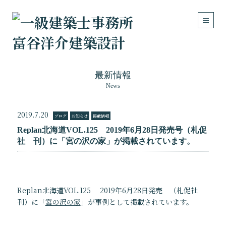
最新情報
News
Works
Concept
設計実績
建築の考え方
2019.7.20
ブログ
お知らせ
掲載情報
住宅
Replan北海道VOL.125 2019年6月28日発売号（札促
医療・福祉施設
社 刊）に「宮の沢の家」が掲載されています。
店舗・事務所・その他
リフォーム・リノベーション
About
Contact
Replan北海道VOL.125 2019年6月28日発売 （札促社
私達について
お問い合わせ
刊）に「
宮の沢の家
」が事例として掲載されています。
ご挨拶
メールフォーム
事務所概要
アクセスマップ