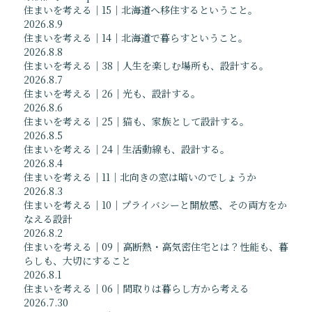
プロフィール
住まいを考える｜15｜北海道へ移住するということ。
受賞等
2026.8.9
住まいを考える｜14｜北海道で暮らすということ。
News
Flow
2026.8.8
住まいを考える｜38｜人生を楽しむ場所も、設計する。
最新情報
おしごとの内容と流れ
2026.8.7
医療施設を考える
住まいを考える｜26｜光も、設計する。
住まいを考える
2026.8.6
Photolog
住まいを考える｜25｜猫も、家族として設計する。
建築視察
2026.8.5
現場進行状況
住まいを考える｜24｜生活動線も、設計する。
イベント情報
2026.8.4
住まいを考える｜11｜北向きの窓は暗いのでしょうか
ブログ
2026.8.3
お知らせ
住まいを考える｜10｜プライバシーと開放感、その両方をか
掲載情報
なえる設計
Media
Q & A
2026.8.2
住まいを考える｜09｜高断熱・高気密住宅とは？性能も、暮
メディア掲載情報
よくあるご質問
らしも、大切にすること
2026.8.1
書籍
住まいを考える｜06｜間取りは暮らし方から考える
ウェブサイト
2026.7.30
その他