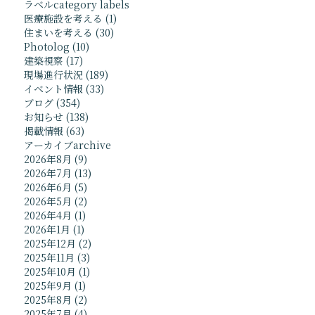
ラベル
category labels
医療施設を考える
(1)
Facebook
サイトマップ
住まいを考える
(30)
Twitter
プライバシーポリシー
Photolog
(10)
Instagram
建築視察
(17)
現場進行状況
(189)
イベント情報
(33)
〒001-0925 北海道札幌市北区新川5条16丁目4-8
ブログ
(354)
お知らせ
(138)
掲載情報
(63)
アーカイブ
archive
TEL / FAX 011-765-7278
2026年8月
(9)
2026年7月
(13)
2026年6月
(5)
© Yosuke Tomiya Architectural Design.
2026年5月
(2)
2026年4月
(1)
2026年1月
(1)
2025年12月
(2)
2025年11月
(3)
2025年10月
(1)
2025年9月
(1)
2025年8月
(2)
2025年7月
(4)