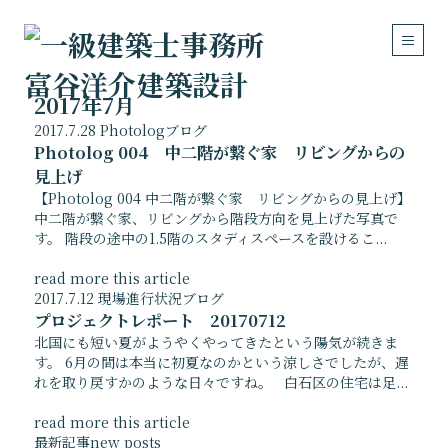
2017年7月
2017.7.28
Photolog
ブログ
Photolog 004 中二階が繋ぐ家 リビングからの
見上げ
Works
Concept
【Photolog 004 中二階が繋ぐ家 リビングからの見上げ】
中二階が繋ぐ家、リビングから階段方向を見上げた写真で
設計実績
建築の考え方
す。 階段の途中の1.5階のスタディスペースを設けるこ...
住宅
医療・福祉施設
read more this article
店舗・事務所・その他
2017.7.12
現場進行状況
ブログ
リフォーム・リノベーション
プロジェクトレポート 20170712
北国にも短い夏がようやくやってきたという陽気が続きま
About
Contact
す。 6月の間は本当に初夏なのかという涼しさでしたが、遅
私達について
れを取り戻すかのような日々ですね。 白石区の住宅は足...
お問い合わせ
ご挨拶
メールフォーム
read more this article
事務所概要
アクセスマップ
最新記事
new posts