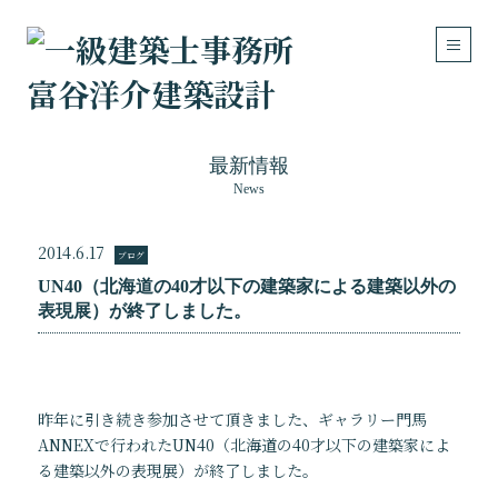
最新情報
News
Works
Concept
設計実績
建築の考え方
2014.6.17
ブログ
住宅
UN40（北海道の40才以下の建築家による建築以外の
医療・福祉施設
表現展）が終了しました。
店舗・事務所・その他
リフォーム・リノベーション
About
Contact
昨年に引き続き参加させて頂きました、ギャラリー門馬
私達について
お問い合わせ
ANNEXで行われたUN40（北海道の40才以下の建築家によ
ご挨拶
メールフォーム
る建築以外の表現展）が終了しました。
事務所概要
アクセスマップ