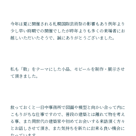
プロフィール
受賞等
News
Flow
今年は夏に開催される札幌国際芸術祭の影響もあり例年より
最新情報
おしごとの内容と流れ
少し早い時期での開催でしたが昨年よりも多くの来場者にお
越しいただいたそうで、誠にありがとうございました。
医療施設を考える
住まいを考える
Photolog
建築視察
現場進行状況
私も「数」をテーマにした小品、モビールを制作・展示させ
イベント情報
て頂きました。
ブログ
お知らせ
掲載情報
Media
Q & A
放っておくと一日中事務所で図面や模型と向かい合って内に
メディア掲載情報
よくあるご質問
こもりがちな仕事ですので、普段の建築とは離れて物を考え
書籍
る事、また同世代の建築家や初めてお会いする来訪頂く方々
ウェブサイト
とお話しさせて頂き、また気持ちを新たに出来る良い機会に
その他
なっています。