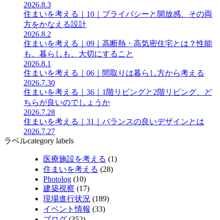
2026.8.3
住まいを考える｜10｜プライバシーと開放感、その両
方をかなえる設計
2026.8.2
住まいを考える｜09｜高断熱・高気密住宅とは？性能
も、暮らしも、大切にすること
2026.8.1
住まいを考える｜06｜間取りは暮らし方から考える
2026.7.30
住まいを考える｜36｜1階リビングと2階リビング、ど
ちらが良いのでしょうか
2026.7.28
住まいを考える｜31｜バランスの良いデザインとは
2026.7.27
ラベル
category labels
医療施設を考える
(1)
住まいを考える
(28)
Photolog
(10)
建築視察
(17)
現場進行状況
(189)
イベント情報
(33)
ブログ
(352)