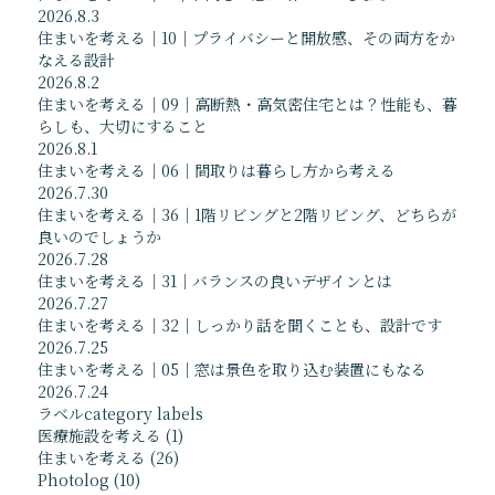
2026.8.3
Facebook
サイトマップ
住まいを考える｜10｜プライバシーと開放感、その両方をか
Twitter
プライバシーポリシー
なえる設計
Instagram
2026.8.2
住まいを考える｜09｜高断熱・高気密住宅とは？性能も、暮
らしも、大切にすること
2026.8.1
〒001-0925 北海道札幌市北区新川5条16丁目4-8
住まいを考える｜06｜間取りは暮らし方から考える
2026.7.30
住まいを考える｜36｜1階リビングと2階リビング、どちらが
TEL / FAX 011-765-7278
良いのでしょうか
2026.7.28
住まいを考える｜31｜バランスの良いデザインとは
2026.7.27
© Yosuke Tomiya Architectural Design.
住まいを考える｜32｜しっかり話を聞くことも、設計です
2026.7.25
住まいを考える｜05｜窓は景色を取り込む装置にもなる
2026.7.24
ラベル
category labels
医療施設を考える
(1)
住まいを考える
(26)
Photolog
(10)