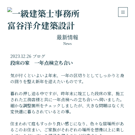
最新情報
News
2023.12.26
ブログ
Works
Concept
段床の家 一年点検立ち合い
設計実績
建築の考え方
気が付くといよいよ年末、一年の区切りとしてしっかりと身
住宅
の回りを整え新年を迎えたいものです。
医療・福祉施設
店舗・事務所・その他
暮れの押し迫る中ですが、昨年末に竣工した
段床の家
、施工
リフォーム・リノベーション
された工務店様と共に一年点検への立ち合いへ伺いました。
細かな調整箇所をチェックしましたが、大きな問題はなく大
About
Contact
変快適に暮らされているとの事。
私達について
お問い合わせ
住まわれて庭もすっかり良い感じになり、色々な居場所があ
ご挨拶
メールフォーム
るこのお住まい、ご家族がそれぞれの場所を想像以上に楽し
事務所概要
アクセスマップ