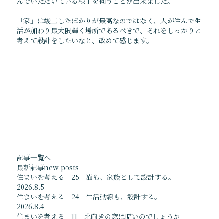
んでいただいている様子を伺うことが出来ました。
プロフィール
受賞等
「家」は竣工したばかりが最高なのではなく、人が住んで生
活が加わり最大限輝く場所であるべきで、それをしっかりと
News
Flow
考えて設計をしたいなと、改めて感じます。
最新情報
おしごとの内容と流れ
医療施設を考える
住まいを考える
Photolog
建築視察
現場進行状況
イベント情報
ブログ
お知らせ
掲載情報
記事一覧へ
Media
Q & A
最新記事
new posts
メディア掲載情報
よくあるご質問
住まいを考える｜25｜猫も、家族として設計する。
2026.8.5
書籍
住まいを考える｜24｜生活動線も、設計する。
ウェブサイト
2026.8.4
その他
住まいを考える｜11｜北向きの窓は暗いのでしょうか